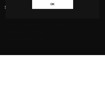
OK
SAIBA MAIS SOBRE A AGÊNCIA GBC
Quem somos
Princípios editoriais da Agência GBC
Política de Privacidade
Fale com a Agência GBC