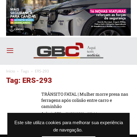
Início
Tags
ERS-293
Tag: ERS-293
TRÂNSITO FATAL | Mulher morre presa nas
ferragens após colisão entre carro e
caminhão
-
Agência GBC
31/07/2021 - 12h44
Este site utiliza cookies para melhorar sua experiência
de navegação.