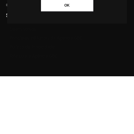
© Agência GBC. Aqui tem notícia. Todos os direitos reservados.
OK
SAIBA MAIS SOBRE A AGÊNCIA GBC
Quem somos
Princípios editoriais da Agência GBC
Política de Privacidade
Fale com a Agência GBC