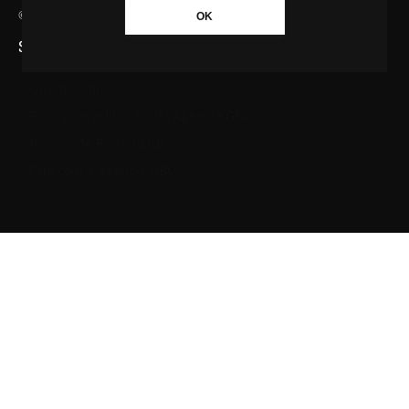
© Agência GBC. Aqui tem notícia. Todos os direitos reservados.
OK
SAIBA MAIS SOBRE A AGÊNCIA GBC
Quem somos
Princípios editoriais da Agência GBC
Política de Privacidade
Fale com a Agência GBC