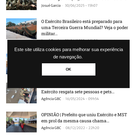
-
Josué Garcia
30/06/2025 - 15h07
O Exército Brasileiro está preparado para
uma Terceira Guerra Mundial? Veja o poder
militar...
-
Josué Garcia
23/06/2025 - 16h28
Este site utiliza cookies para melhorar sua experiência
Bairro Rio Branco em Canoas continua com
de navegação.
muitas ruas submersas
-
OK
Agência GBC
29/05/2024 - 18h29
Enchente em Canoas: Com a ajuda de drone,
Exército resgata sete pessoas e pets...
-
Agência GBC
16/05/2024 - 09h54
OPINIÃO | Prefeito que uniu Exército e MST
em prol da mesma causa chama...
-
Agência GBC
08/12/2022 - 22h20