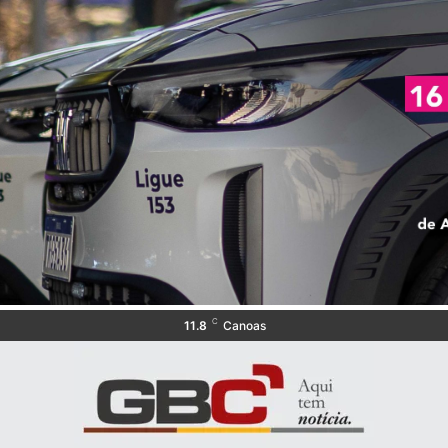
C
11.8
Canoas