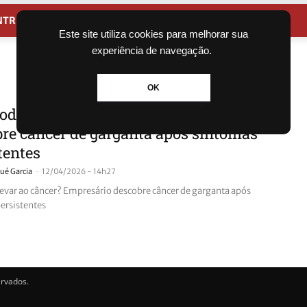
NTRETENIMENTO
CIDADES
Este site utiliza cookies para melhorar sua
experiência de navegação.
OK
de levar ao câncer? Empresário
re câncer de garganta após sintomas
tentes
-
ué Garcia
12/04/2026 - 14h27
evar ao câncer? Empresário descobre câncer de garganta após
ersistentes
ervados.