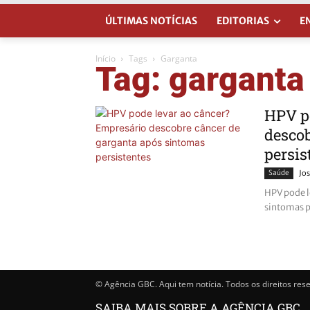
ÚLTIMAS NOTÍCIAS
EDITORIAS
E
Início
Tags
Garganta
Tag: garganta
HPV po
descob
persis
Saúde
Jos
HPV pode l
sintomas p
© Agência GBC. Aqui tem notícia. Todos os direitos res
SAIBA MAIS SOBRE A AGÊNCIA GBC