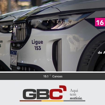
C
15.1
Canoas