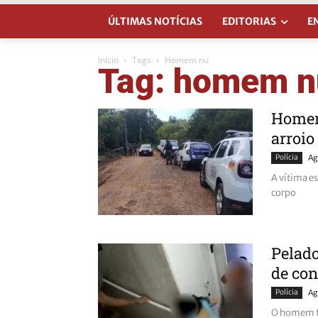
ÚLTIMAS NOTÍCIAS
EDITORIAS
E
Início
Tags
Homem nu
Tag: homem n
Homem
arroio
Polícia
Ag
A vítima e
corpo
Pelado
de con
Polícia
Ag
O homem fo