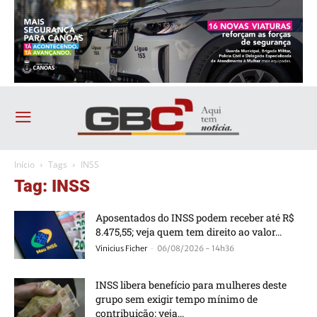
Início
Tags
INSS
Tag: INSS
Aposentados do INSS podem receber até R$
8.475,55; veja quem tem direito ao valor...
-
Vinicius Ficher
06/08/2026 - 14h36
INSS libera benefício para mulheres deste
grupo sem exigir tempo mínimo de
contribuição; veja...