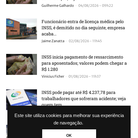
-
Guilherme Galhardo
04/08/2026 - 09h22
Funcionário entra de licença médica pelo
INSS, é demitido no dia seguinte, empresa
acaba...
-
Jaime Zanatta
02/08/2026 - 11h45
INSS inicia pagamento de ressarcimento
para aposentados; valores podem chegar a
R$ 1.280
-
Vinicius Ficher
01/08/2026 - 11h37
INSS pode pagar até R$ 4.237,78 para
trabalhadores que sofreram acidente; veja
quem tem...
-
Vinicius Ficher
01/08/2026 - 10h16
Este site utiliza cookies para melhorar sua experiência
de navegação.
Fraude no INSS desviou mais de R$ 708
milhões e acende alerta entre aposentados;...
OK