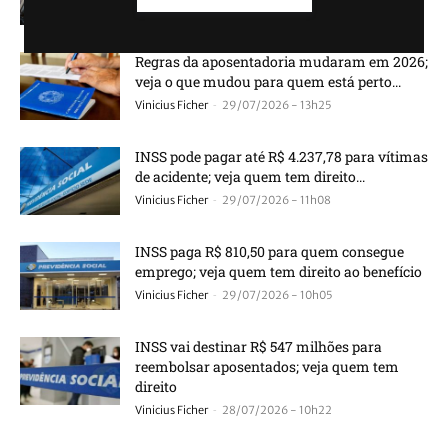
-
Vinicius Ficher
01/08/2026 - 09h00
Regras da aposentadoria mudaram em 2026;
veja o que mudou para quem está perto...
-
Vinicius Ficher
29/07/2026 - 13h25
INSS pode pagar até R$ 4.237,78 para vítimas
de acidente; veja quem tem direito...
-
Vinicius Ficher
29/07/2026 - 11h08
INSS paga R$ 810,50 para quem consegue
emprego; veja quem tem direito ao benefício
-
Vinicius Ficher
29/07/2026 - 10h05
INSS vai destinar R$ 547 milhões para
reembolsar aposentados; veja quem tem
direito
-
Vinicius Ficher
28/07/2026 - 10h22