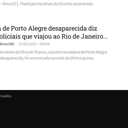
-feira (21). Thaila Jacinto Alves da Silva foi encontrada.
de Porto Alegre desaparecida diz
oliciais que viajou ao Rio de Janeiro...
-
ência GBC
21/02/2025 - 09h59
nto Alves da Silva de 18 anos, a jovem moradora de Porto Alegre
 desaparecida, foi encontrada na noite da última quinta
ervados.