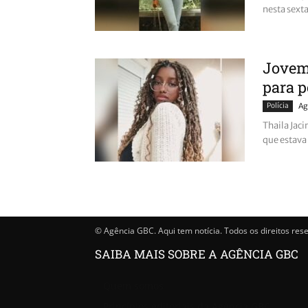
nesta sexta
Jovem 
para p
Polícia
Ag
Thaila Jaci
que estava
© Agência GBC. Aqui tem notícia. Todos os direitos res
SAIBA MAIS SOBRE A AGÊNCIA GBC
Quem somos
Princípios editoriais da Agência GBC