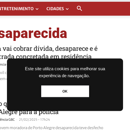
NTRETENIMENTO
CIDADES
saparecida
vai cobrar dívida, desaparece e é
rada concretada em residência
-
ncia GBC
13/03/2025 - 17h24
Este site utiliza cookies para melhorar sua
ivil confirmou que encontrou na última quarta-feira (12) o corpo
experiência de navegação.
em que estava desaparecida desde domingo (9). O caso
OK
o que disse jovem desaparecida em
Alegre para a polícia
-
ência GBC
21/02/2025 - 17h24
jovem moradora de Porto Alegre desaparecida teve desfecho