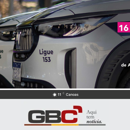
C
11
Canoas