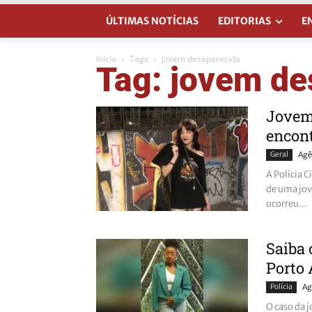
ÚLTIMAS NOTÍCIAS
EDITORIAS
E
Início
Tags
Jovem desaparecida
Tag: jovem de
Jovem 
encont
Geral
Agê
A Polícia C
de uma jov
ocorreu...
Saiba 
Porto 
Polícia
Ag
O caso da 