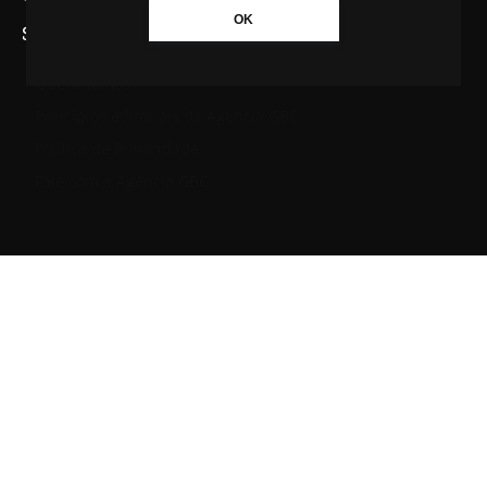
OK
SAIBA MAIS SOBRE A AGÊNCIA GBC
Quem somos
Princípios editoriais da Agência GBC
Política de Privacidade
Fale com a Agência GBC