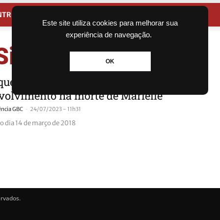
NTRETENIMENTO
CIDADES
Este site utiliza cookies para melhorar sua
experiência de navegação.
Simões Corrêa
OK
quem é o ex-bombeiro preso pela PF
volvimento na morte de Marielle
-
ncia GBC
24/07/2023 - 11h31
no dia 14 de março de 2018
ervados.