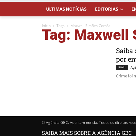
ÚLTIMAS NOTÍCIAS
EDITORIAS
E
Início
Tags
Maxwell Simões Corrêa
Tag: Maxwell 
Saiba 
por en
Brasil
Agê
Crime foi 
© Agência GBC. Aqui tem notícia. Todos os direitos res
SAIBA MAIS SOBRE A AGÊNCIA GBC