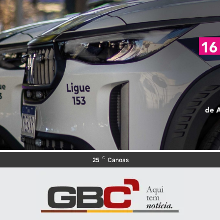
C
25
Canoas