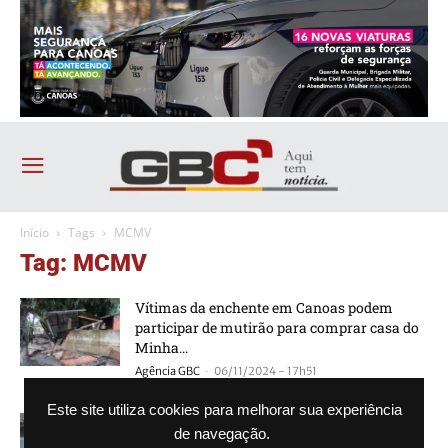
Início
Tags
MCMV
Tag: MCMV
Vítimas da enchente em Canoas podem
participar de mutirão para comprar casa do
Minha...
-
Agência GBC
06/11/2024 - 17h51
Este site utiliza cookies para melhorar sua experiência
Vistorias para habilitar famílias de Canoas a
de navegação.
ganhar moradias do Minha Casa Minha