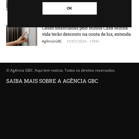
Vida...
OK
-
Agência GBC
28/08/2024 - 17h30
Casas financiadas pelo Minha Casa Minha
vida terão desconto na conta de luz, entenda
-
Agência GBC
21/07/2024 - 17h41
© Agência GBC. Aqui tem notícia. Todos os direitos reservados.
SAIBA MAIS SOBRE A AGÊNCIA GBC
Quem somos
Princípios editoriais da Agência GBC
Política de Privacidade
Fale com a Agência GBC