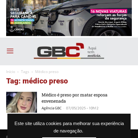
Início
Tags
Médico preso
Tag: médico preso
Médico é preso por matar esposa
envenenada
-
Agência GBC
07/05/2025 - 10h12
Este site utiliza cookies para melhorar sua experiência
de navegação.
© Agência GBC. Aqui tem notícia. Todos os direitos reservados.