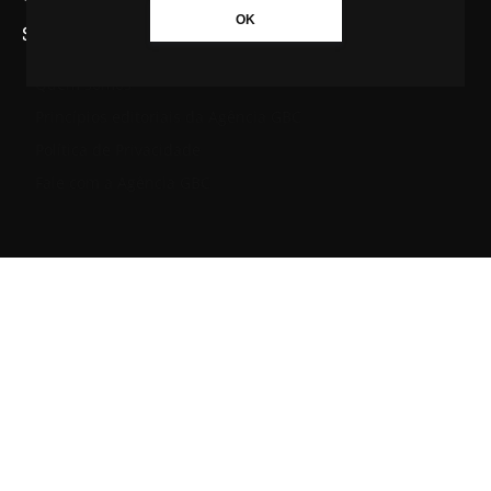
OK
SAIBA MAIS SOBRE A AGÊNCIA GBC
Quem somos
Princípios editoriais da Agência GBC
Política de Privacidade
Fale com a Agência GBC