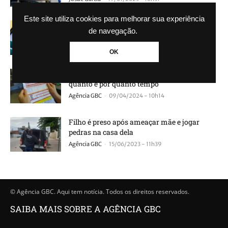
Este site utiliza cookies para melhorar sua experiência
Após onda de Fake News governo revoga
de navegação.
novas regras do PIX
-
Josué Garcia
15/01/2025 - 17h11
OK
Conta de luz vai ficar mais barata; Saiba
quanto e por quanto tempo
-
Agência GBC
09/04/2024 - 10h14
Filho é preso após ameaçar mãe e jogar
pedras na casa dela
-
Agência GBC
15/06/2023 - 11h39
© Agência GBC. Aqui tem notícia. Todos os direitos reservados.
SAIBA MAIS SOBRE A AGÊNCIA GBC