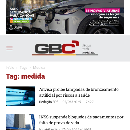
Início
Tags
Medida
Tag: medida
Anvisa proíbe lâmpadas de bronzeamento
artificial por riscos a saúde
-
Redação FDS
05/04/2025 - 17h27
INSS suspende bloqueios de pagamentos por
falta de prova de vida
-
Josué Garcia
17/01/2025 - 16h31