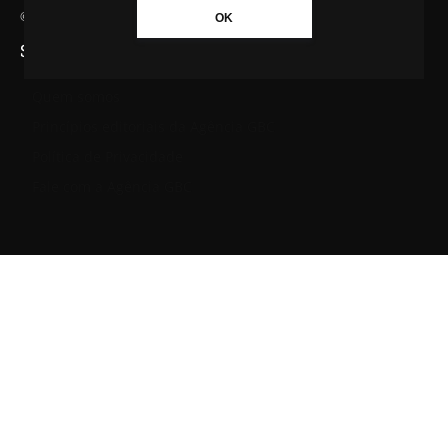
© Agência GBC. Aqui tem notícia. Todos os direitos reservados.
OK
SAIBA MAIS SOBRE A AGÊNCIA GBC
Quem somos
Princípios editoriais da Agência GBC
Política de Privacidade
Fale com a Agência GBC