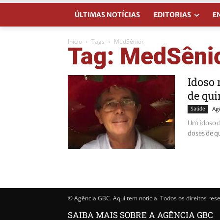
ÚLTIMAS NOTÍCIAS
EDITORIAS
E
Início
Tags
MedSênior
Tag: MedSêni
Idoso 
de qui
Saúde
Ag
Um idoso d
doses de q
© Agência GBC. Aqui tem notícia. Todos os direitos res
SAIBA MAIS SOBRE A AGÊNCIA GBC