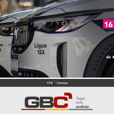
C
17.6
Canoas