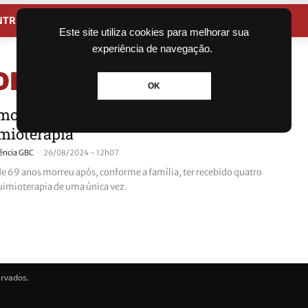
NTRETENIMENTO
CIDADES
Este site utiliza cookies para melhorar sua
experiência de navegação.
or
OK
morre após ter recebido quatro doses
mioterapia
-
ência GBC
26/08/2024 - 12h07
e 69 anos morreu após, conforme a família, ter recebido quatro
uimioterapia de uma única vez.
ervados.