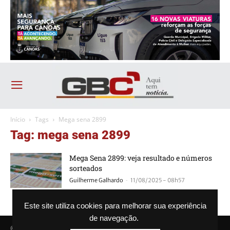
Início
Tags
Mega sena 2899
Tag: mega sena 2899
Mega Sena 2899: veja resultado e números
sorteados
-
Guilherme Galhardo
11/08/2025 - 08h57
Este site utiliza cookies para melhorar sua experiência
de navegação.
© Agência GBC. Aqui tem notícia. Todos os direitos reservados.