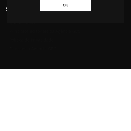
OK
SAIBA MAIS SOBRE A AGÊNCIA GBC
Quem somos
Princípios editoriais da Agência GBC
Política de Privacidade
Fale com a Agência GBC