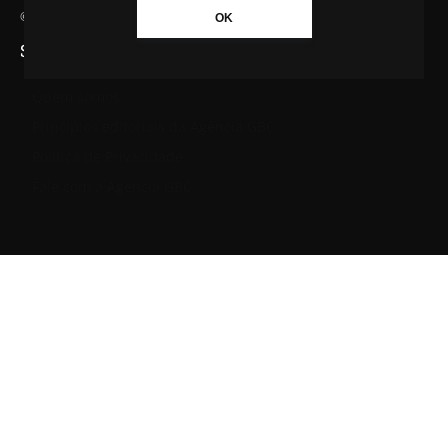
© Agência GBC. Aqui tem notícia. Todos os direitos reservados.
OK
SAIBA MAIS SOBRE A AGÊNCIA GBC
Quem somos
Princípios editoriais da Agência GBC
Política de Privacidade
Fale com a Agência GBC