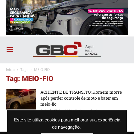
Início
Tags
MEIO-FIO
Tag: MEIO-FIO
ACIDENTE DE TRÂNSITO: Homem morre
após perder controle de moto e bater em
meio-fio
-
Redação FDS
02/02/2024 - 18h20
Este site utiliza cookies para melhorar sua experiência
de navegação.