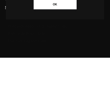
OK
SAIBA MAIS SOBRE A AGÊNCIA GBC
Quem somos
Princípios editoriais da Agência GBC
Política de Privacidade
Fale com a Agência GBC