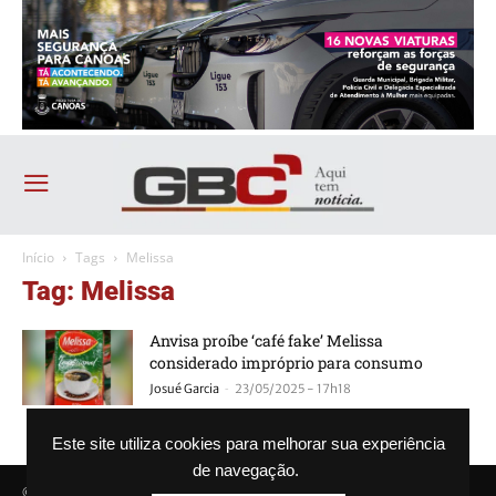
Início
Tags
Melissa
Tag: Melissa
Anvisa proíbe ‘café fake’ Melissa
considerado impróprio para consumo
-
Josué Garcia
23/05/2025 - 17h18
Este site utiliza cookies para melhorar sua experiência
de navegação.
© Agência GBC. Aqui tem notícia. Todos os direitos reservados.