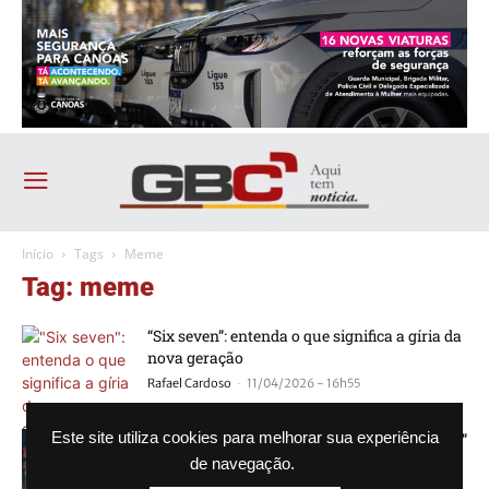
Início
Tags
Meme
Tag: meme
“Six seven”: entenda o que significa a gíria da
nova geração
-
Rafael Cardoso
11/04/2026 - 16h55
Cantor da música “Caneta Azul, Azul Caneta”
Este site utiliza cookies para melhorar sua experiência
visita a cidade e tira foto com...
de navegação.
-
Agência GBC
14/01/2023 - 21h10