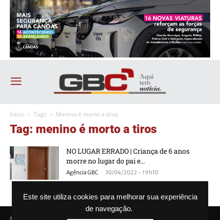
Início
Tags
Menino é morto a tiros
Tag: menino é morto a tiros
NO LUGAR ERRADO | Criança de 6 anos
morre no lugar do pai e...
-
Agência GBC
30/04/2022 - 19h10
Este site utiliza cookies para melhorar sua experiência
de navegação.
© Agência GBC. Aqui tem notícia. Todos os direitos reservados.