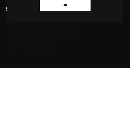
OK
SAIBA MAIS SOBRE A AGÊNCIA GBC
Quem somos
Princípios editoriais da Agência GBC
Política de Privacidade
Fale com a Agência GBC