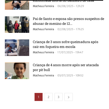
encontrada morta no banheiro de casa
-
Matheus Ferreira
06/08/2025 - 12h29
Pai de Santo e esposa são presos suspeitos de
abusar de menino de 12...
-
Matheus Ferreira
02/08/2025 - 17h25
Criança de 3 anos sofre queimadura após
cair em fogueira em escola
-
Matheus Ferreira
17/07/2025 - 15h47
Criança de 4 anos morre após ser atacada
por pit bull
-
Matheus Ferreira
03/07/2025 - 10h52
1
2
3