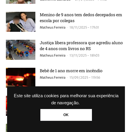
Menino de 9 anos tem dedos decepados em
escola por colegas
-
Matheus Ferreira
18/11/2025 - 17h31
Justiça libera professora que agrediu aluno
de 4 anos com livros no RS
-
Matheus Ferreira
13/11/2025 - 18h03
Bebê de 1 ano morre em incêndio
-
Matheus Ferreira
15/09/2025 - 11h56
Este site utiliza cookies para melhorar sua experiência
Criança de 2 anos morre e corpo fica 24
de navegação.
horas no sofá de casa
-
Matheus Ferreira
03/09/2025 - 13h21
OK
Caso Pedrinho: Criança de 2 anos é