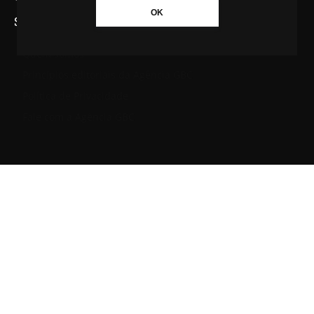
OK
SAIBA MAIS SOBRE A AGÊNCIA GBC
Quem somos
Princípios editoriais da Agência GBC
Política de Privacidade
Fale com a Agência GBC