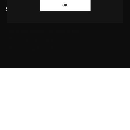
OK
SAIBA MAIS SOBRE A AGÊNCIA GBC
Quem somos
Princípios editoriais da Agência GBC
Política de Privacidade
Fale com a Agência GBC