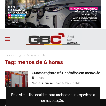
Início
Tags
Menos de 6 horas
Tag: menos de 6 horas
Canoas registra três incêndios em menos de
6 horas
-
Matheus Ferreira
04/12/2025 - 18h41
Este site utiliza cookies para melhorar sua experiência
de navegação.
© Agência GBC. Aqui tem notícia. Todos os direitos reservados.