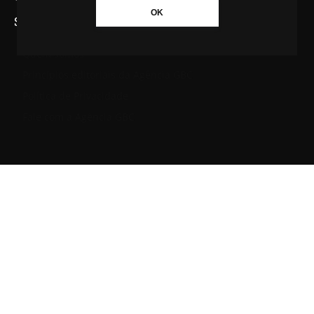
OK
SAIBA MAIS SOBRE A AGÊNCIA GBC
Quem somos
Princípios editoriais da Agência GBC
Política de Privacidade
Fale com a Agência GBC