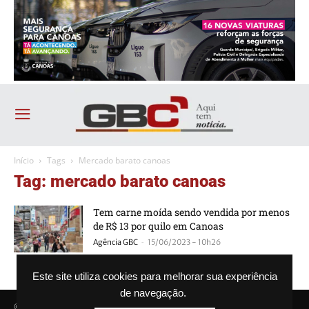
Início
Tags
Mercado barato canoas
Tag: mercado barato canoas
Tem carne moída sendo vendida por menos
de R$ 13 por quilo em Canoas
-
Agência GBC
15/06/2023 - 10h26
Este site utiliza cookies para melhorar sua experiência
de navegação.
© Agência GBC. Aqui tem notícia. Todos os direitos reservados.