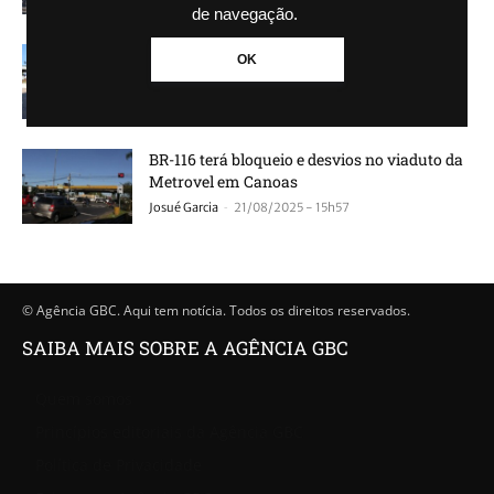
de navegação.
Canoas tem nova alça de acesso a BR-116
OK
-
Josué Garcia
23/10/2025 - 16h29
BR-116 terá bloqueio e desvios no viaduto da
Metrovel em Canoas
-
Josué Garcia
21/08/2025 - 15h57
© Agência GBC. Aqui tem notícia. Todos os direitos reservados.
SAIBA MAIS SOBRE A AGÊNCIA GBC
Quem somos
Princípios editoriais da Agência GBC
Política de Privacidade