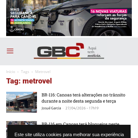
Início
Tags
Metrovel
Tag: metrovel
BR-116: Canoas terá alterações no trânsito
durante a noite desta segunda e terça
-
Josué Garcia
27/04/2026 - 17h19
BR-116 em Canoas terá bloqueios neste
sábado (25); Saiba qual motivo
Este site utiliza cookies para melhorar sua experiência
-
Matheus Ferreira
24/10/2025 - 15h08