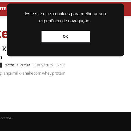
NTRETENIMENTO
CIDADES
Este site utiliza cookies para melhorar sua
experiência de navegação.
ke
OK
r King lança milk-shake com whey
n
-
s
Matheus Ferreira
10/09/2025 - 17h53
g lança milk-shake com whey protein
ervados.