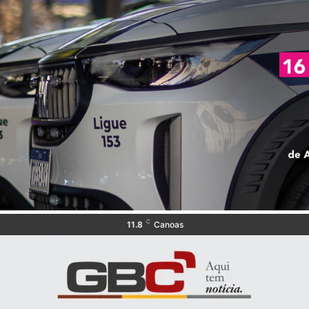
C
11.8
Canoas