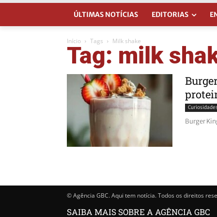
ÚLTIMAS NOTÍCIAS
EDITORIAS
E
Início
Tags
Milk shake
Tag: milk sha
Burge
protei
Curiosidade
Burger Kin
© Agência GBC. Aqui tem notícia. Todos os direitos res
SAIBA MAIS SOBRE A AGÊNCIA GBC