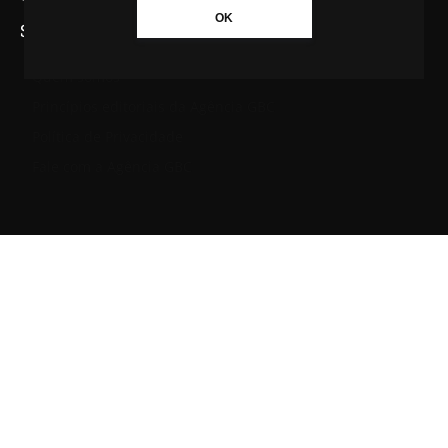
OK
SAIBA MAIS SOBRE A AGÊNCIA GBC
Quem somos
Princípios editoriais da Agência GBC
Política de Privacidade
Fale com a Agência GBC