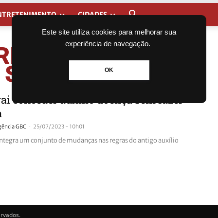
NTRETENIMENTO
CIDADES
Este site utiliza cookies para melhorar sua
experiência de navegação.
RIO DA
 SOCIAL
OK
ai conceder auxílio doença sem fazer
a
-
gência GBC
25/07/2023 - 10h01
ntegra um conjunto de mudanças nas regras do antigo auxílio
ervados.