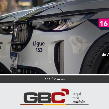
C
15.1
Canoas