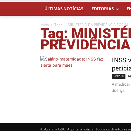
ÚLTIMAS NOTÍCIAS
EDITORIAS
E
Início
Tags
MINISTÉRIO DA PREVIDÊNCIA SOCIAL
Tag: MINISTÉ
PREVIDÊNCIA
INSS v
períci
Serviço
A
A medida i
doença
© Agência GBC. Aqui tem notícia. Todos os direitos res