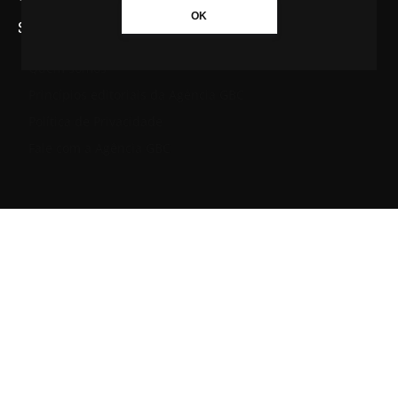
OK
SAIBA MAIS SOBRE A AGÊNCIA GBC
Quem somos
Princípios editoriais da Agência GBC
Política de Privacidade
Fale com a Agência GBC