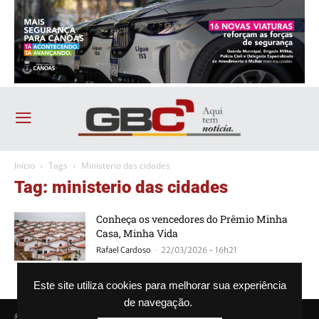
Início
Tags
Ministerio das cidades
Tag: ministerio das cidades
Conheça os vencedores do Prêmio Minha
Casa, Minha Vida
-
Rafael Cardoso
22/03/2026 - 16h21
Este site utiliza cookies para melhorar sua experiência
de navegação.
© Agência GBC. Aqui tem notícia. Todos os direitos reservados.