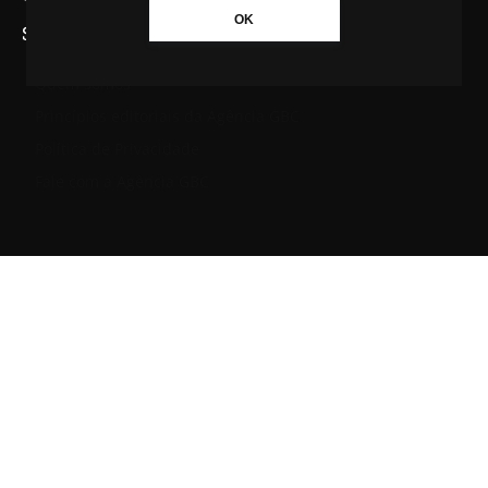
OK
SAIBA MAIS SOBRE A AGÊNCIA GBC
Quem somos
Princípios editoriais da Agência GBC
Política de Privacidade
Fale com a Agência GBC