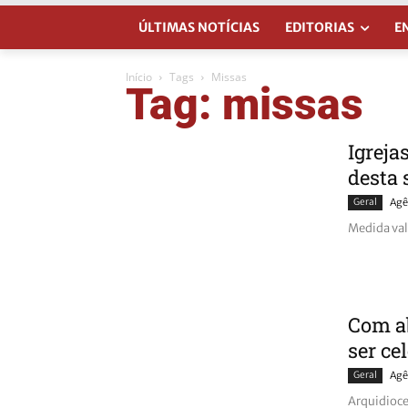
ÚLTIMAS NOTÍCIAS
EDITORIAS
E
Início
Tags
Missas
Tag: missas
Igreja
desta
Geral
Agê
Medida val
Com ab
ser ce
Geral
Agê
Arquidioce