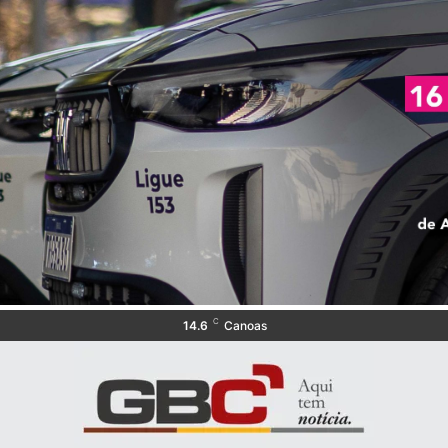
C
14.6
Canoas