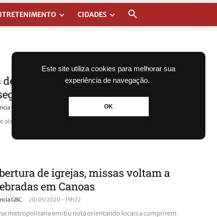
NTRETENIMENTO
CIDADES
Este site utiliza cookies para melhorar sua
s de Canoas estarão fechadas a partir
experiência de navegação.
 segunda
OK
-
ncia GBC
21/06/2020 - 16h04
e até nova determinação
ertura de igrejas, missas voltam a
lebradas em Canoas
-
ncia GBC
20/05/2020 - 15h22
se metropolitana emitiu nota orientando locais a cumprirem