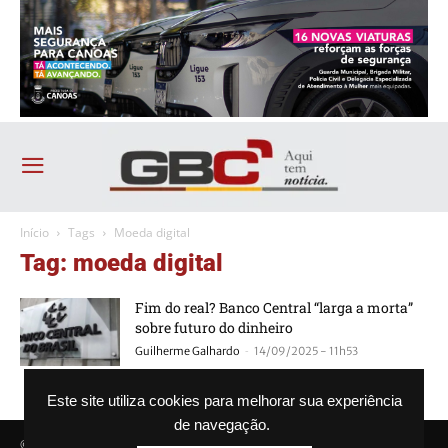
Início
Tags
Moeda digital
Tag: moeda digital
Fim do real? Banco Central “larga a morta”
sobre futuro do dinheiro
-
Guilherme Galhardo
14/09/2025 - 11h53
Este site utiliza cookies para melhorar sua experiência
de navegação.
© Agência GBC. Aqui tem notícia. Todos os direitos reservados.