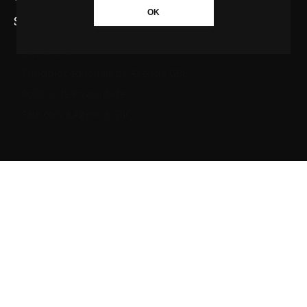
OK
SAIBA MAIS SOBRE A AGÊNCIA GBC
Quem somos
Princípios editoriais da Agência GBC
Política de Privacidade
Fale com a Agência GBC