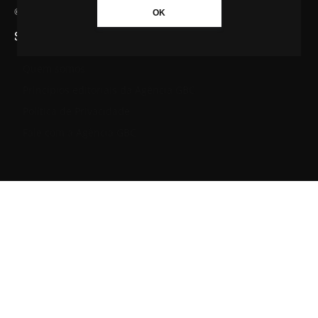
© Agência GBC. Aqui tem notícia. Todos os direitos reservados.
OK
SAIBA MAIS SOBRE A AGÊNCIA GBC
Quem somos
Princípios editoriais da Agência GBC
Política de Privacidade
Fale com a Agência GBC