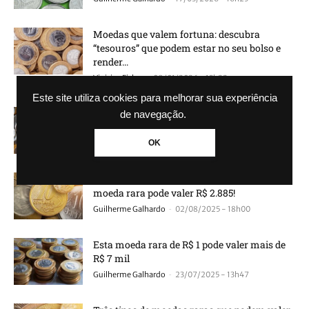
Moedas que valem fortuna: descubra
“tesouros” que podem estar no seu bolso e
render...
-
Vinicius Ficher
09/01/2026 - 15h22
Este site utiliza cookies para melhorar sua experiência
Encontre esta moeda rara e consiga até R$ 1
de navegação.
mil
OK
-
Guilherme Galhardo
06/08/2025 - 14h13
Você faria o que com 10 centavos? Esta
moeda rara pode valer R$ 2.885!
-
Guilherme Galhardo
02/08/2025 - 18h00
Esta moeda rara de R$ 1 pode valer mais de
R$ 7 mil
-
Guilherme Galhardo
23/07/2025 - 13h47