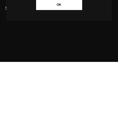
OK
SAIBA MAIS SOBRE A AGÊNCIA GBC
Quem somos
Princípios editoriais da Agência GBC
Política de Privacidade
Fale com a Agência GBC