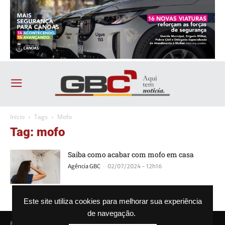
Início
Tags
Mofo
Tag: mofo
Saiba como acabar com mofo em casa
-
Agência GBC
02/07/2024 - 12h16
Este site utiliza cookies para melhorar sua experiência
de navegação.
© Agência GBC. Aqui tem notícia. Todos os direitos reservados.