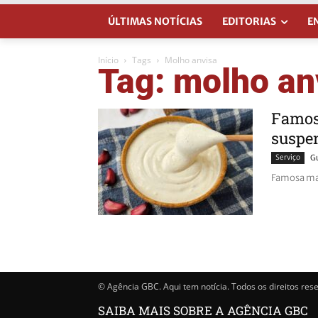
ÚLTIMAS NOTÍCIAS
EDITORIAS
E
Início
Tags
Molho anvisa
Tag: molho an
Famos
suspe
Serviço
G
Famosa mar
© Agência GBC. Aqui tem notícia. Todos os direitos res
SAIBA MAIS SOBRE A AGÊNCIA GBC