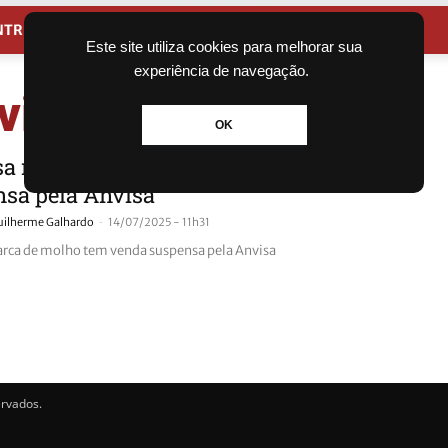
NTRETENIMENTO
CIDADES
Este site utiliza cookies para melhorar sua
experiência de navegação.
visa
OK
a marca de molho de alho tem venda
nsa pela Anvisa
-
uilherme Galhardo
14/07/2025 - 11h31
ca de molho tem venda suspensa pela Anvisa
ervados.