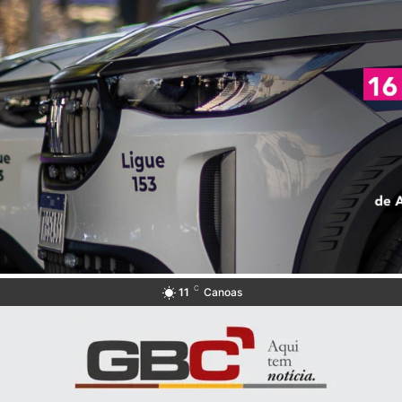
C
11
Canoas