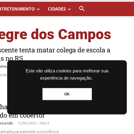
NTRETENIMENTO
CIDADES
legre dos Campos
cente tenta matar colega de escola a
s no RS
-
theus Ferreira
04/12/2025 - 09h52
Este site utiliza cookies para melhorar sua
e tenta matar colega de escola a facadas no RS
experiência de navegação.
OK
lhadores encontram corpo de homem
do em cobertor
-
ncia GBC
11/09/2023 - 10h22
hamada para atender a ocorrência