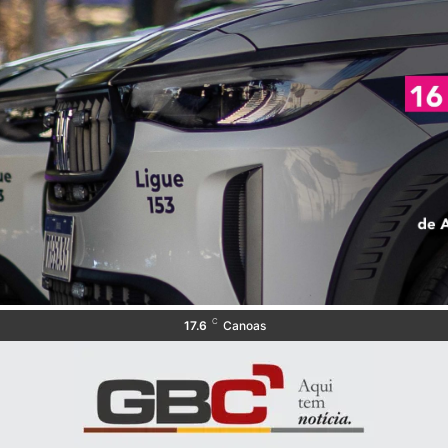
C
17.6
Canoas