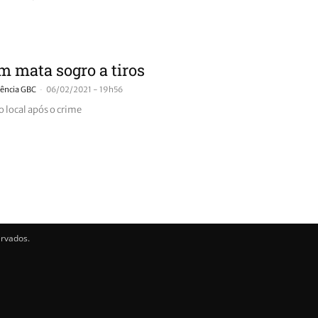
 mata sogro a tiros
-
ência GBC
06/02/2021 - 19h56
o local após o crime
ervados.