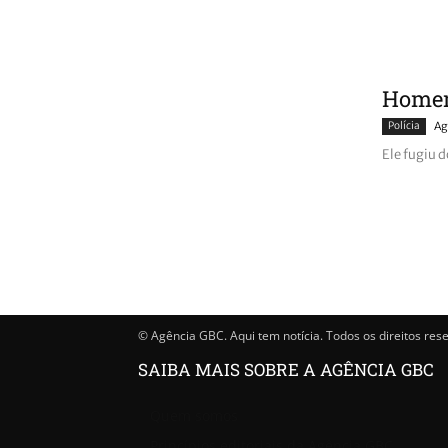
Homem
Polícia
Ag
Ele fugiu d
© Agência GBC. Aqui tem notícia. Todos os direitos res
SAIBA MAIS SOBRE A AGÊNCIA GBC
Quem somos
Princípios editoriais da Agência GBC