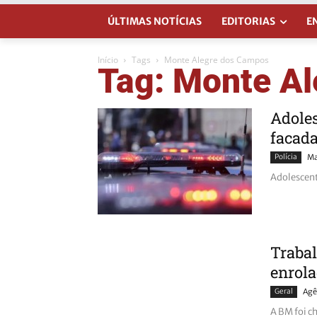
ÚLTIMAS NOTÍCIAS
EDITORIAS
E
Início
Tags
Monte Alegre dos Campos
Tag: Monte A
Adoles
facada
Polícia
Ma
Adolescent
Traba
enrola
Geral
Agê
A BM foi c