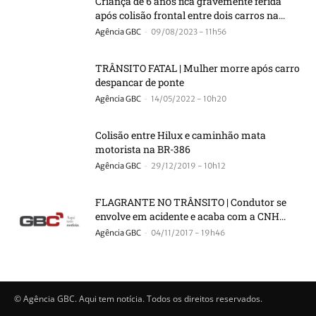
Criança de 6 anos fica gravemente ferida
após colisão frontal entre dois carros na...
-
Agência GBC
09/08/2023 - 11h56
TRÂNSITO FATAL | Mulher morre após carro
despancar de ponte
-
Agência GBC
14/05/2022 - 10h20
Colisão entre Hilux e caminhão mata
motorista na BR-386
-
Agência GBC
29/12/2019 - 10h12
FLAGRANTE NO TRÂNSITO | Condutor se
envolve em acidente e acaba com a CNH...
-
Agência GBC
04/11/2017 - 19h46
© Agência GBC. Aqui tem notícia. Todos os direitos reservados.