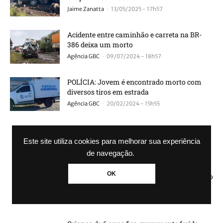
-
Jaime Zanatta
13/05/2025 - 17h57
Acidente entre caminhão e carreta na BR-
386 deixa um morto
-
Agência GBC
09/07/2024 - 18h57
POLÍCIA: Jovem é encontrado morto com
diversos tiros em estrada
-
Agência GBC
20/02/2024 - 15h55
Motorista de Canoas morre na BR-386 após
acidente entre três carros
Este site utiliza cookies para melhorar sua experiência
-
Agência GBC
30/09/2023 - 09h57
de navegação.
OK
Identificados motoristas mortos após colisão
frontal na BR-386
-
Agência GBC
09/08/2023 - 18h45