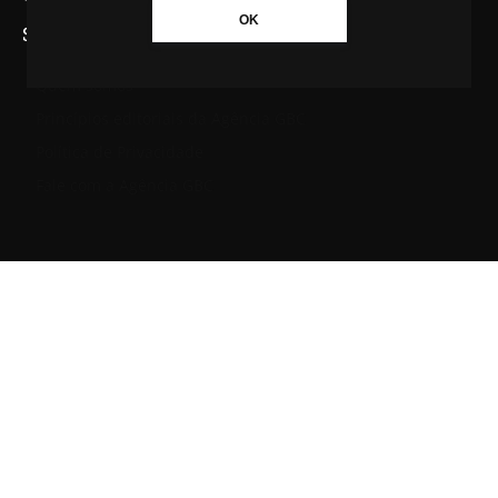
OK
SAIBA MAIS SOBRE A AGÊNCIA GBC
Quem somos
Princípios editoriais da Agência GBC
Política de Privacidade
Fale com a Agência GBC