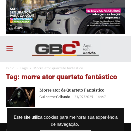
Início
Tags
Morre ator quarteto fantástico
Tag: morre ator quarteto fantástico
Morre ator de Quarteto Fantástico
-
Guilherme Galhardo
23/07/2025 - 16h47
Este site utiliza cookies para melhorar sua experiência
de navegação.
© Agência GBC. Aqui tem notícia. Todos os direitos reservados.