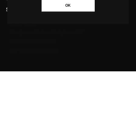
OK
SAIBA MAIS SOBRE A AGÊNCIA GBC
Quem somos
Princípios editoriais da Agência GBC
Política de Privacidade
Fale com a Agência GBC