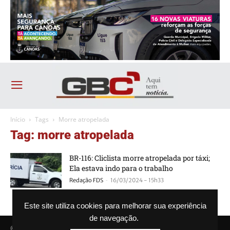
Início
Tags
Morre atropelada
Tag: morre atropelada
BR-116: Cliclista morre atropelada por táxi;
Ela estava indo para o trabalho
-
Redação FDS
16/03/2024 - 15h33
Este site utiliza cookies para melhorar sua experiência
de navegação.
© Agência GBC. Aqui tem notícia. Todos os direitos reservados.