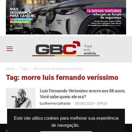
Início
Tags
Morre luis fernando veríssimo
Tag: morre luis fernando veríssimo
Luis Fernando Verissimo morre aos 88 anos;
Você sabe quem ele era?
-
Guilherme Galhardo
30/08/2025 - 09h25
Este site utiliza cookies para melhorar sua experiência
de navegação.
© Agência GBC. Aqui tem notícia. Todos os direitos reservados.