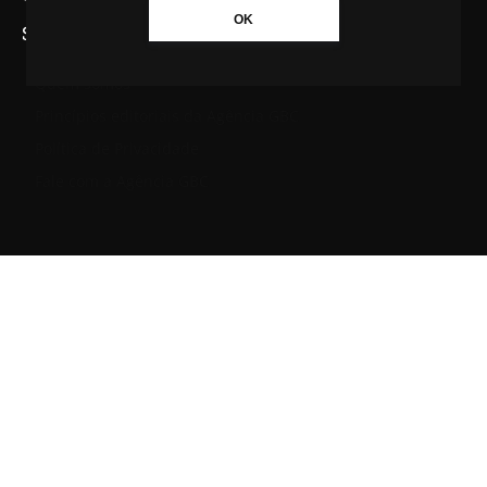
OK
SAIBA MAIS SOBRE A AGÊNCIA GBC
Quem somos
Princípios editoriais da Agência GBC
Política de Privacidade
Fale com a Agência GBC