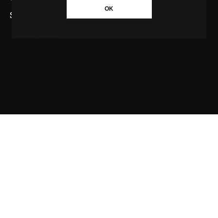
OK
SAIBA MAIS SOBRE A AGÊNCIA GBC
Quem somos
Princípios editoriais da Agência GBC
Política de Privacidade
Fale com a Agência GBC