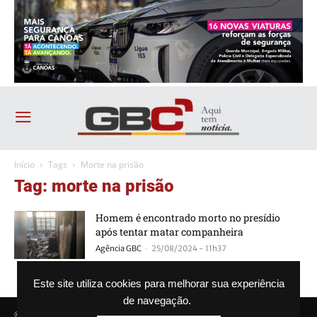
Início
Tags
Morte na prisão
Tag: morte na prisão
Homem é encontrado morto no presídio
após tentar matar companheira
-
Agência GBC
25/08/2024 - 11h37
Este site utiliza cookies para melhorar sua experiência
de navegação.
© Agência GBC. Aqui tem notícia. Todos os direitos reservados.