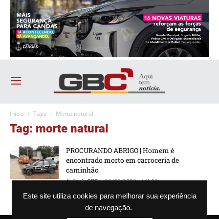
Início
Tags
Morte natural
Tag: morte natural
PROCURANDO ABRIGO | Homem é
encontrado morto em carroceria de
caminhão
-
Agência GBC
28/05/2022 - 16h09
Este site utiliza cookies para melhorar sua experiência
de navegação.