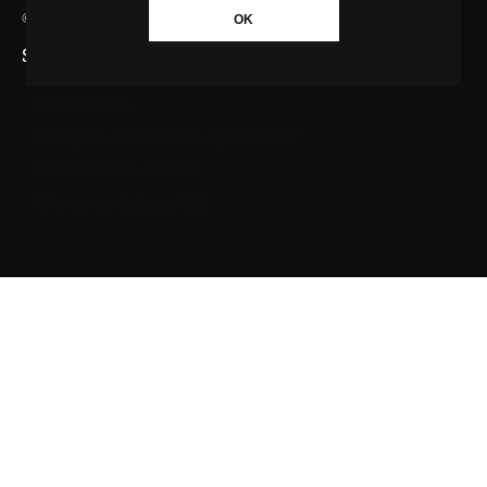
© Agência GBC. Aqui tem notícia. Todos os direitos reservados.
OK
SAIBA MAIS SOBRE A AGÊNCIA GBC
Quem somos
Princípios editoriais da Agência GBC
Política de Privacidade
Fale com a Agência GBC