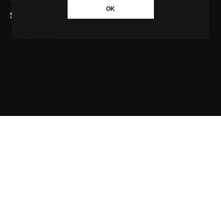
OK
SAIBA MAIS SOBRE A AGÊNCIA GBC
Quem somos
Princípios editoriais da Agência GBC
Política de Privacidade
Fale com a Agência GBC