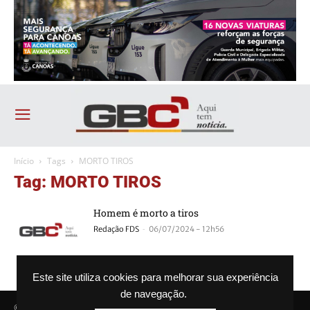
Início
Tags
MORTO TIROS
Tag: MORTO TIROS
Homem é morto a tiros
-
Redação FDS
06/07/2024 - 12h56
Este site utiliza cookies para melhorar sua experiência
de navegação.
© Agência GBC. Aqui tem notícia. Todos os direitos reservados.