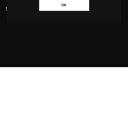
OK
SAIBA MAIS SOBRE A AGÊNCIA GBC
Quem somos
Princípios editoriais da Agência GBC
Política de Privacidade
Fale com a Agência GBC