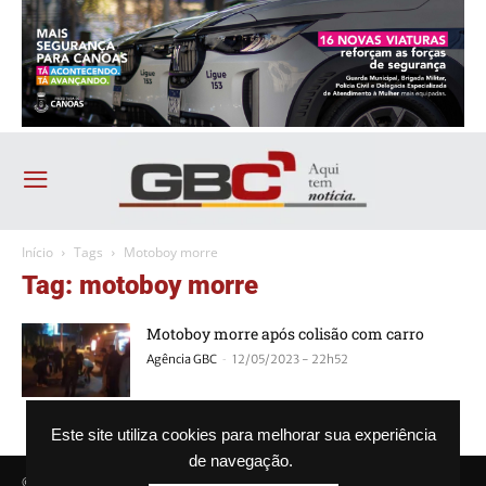
Início
Tags
Motoboy morre
Tag: motoboy morre
Motoboy morre após colisão com carro
-
Agência GBC
12/05/2023 - 22h52
Este site utiliza cookies para melhorar sua experiência
de navegação.
© Agência GBC. Aqui tem notícia. Todos os direitos reservados.