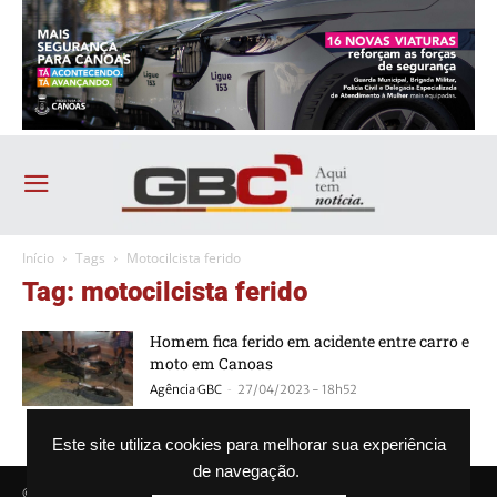
Início
Tags
Motocilcista ferido
Tag: motocilcista ferido
Homem fica ferido em acidente entre carro e
moto em Canoas
-
Agência GBC
27/04/2023 - 18h52
Este site utiliza cookies para melhorar sua experiência
de navegação.
© Agência GBC. Aqui tem notícia. Todos os direitos reservados.