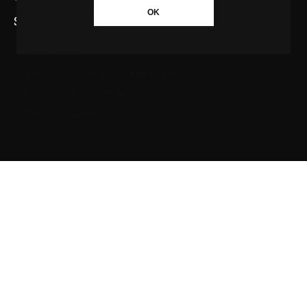
OK
SAIBA MAIS SOBRE A AGÊNCIA GBC
Quem somos
Princípios editoriais da Agência GBC
Política de Privacidade
Fale com a Agência GBC