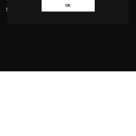
OK
SAIBA MAIS SOBRE A AGÊNCIA GBC
Quem somos
Princípios editoriais da Agência GBC
Política de Privacidade
Fale com a Agência GBC