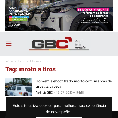
Início
Tags
Mroto a tiros
Tag: mroto a tiros
Homem é encontrado morto com marcas de
tiros na cabeça
-
Agência GBC
13/07/2023 - 19h18
Este site utiliza cookies para melhorar sua experiência
de navegação.
© Agência GBC. Aqui tem notícia. Todos os direitos reservados.