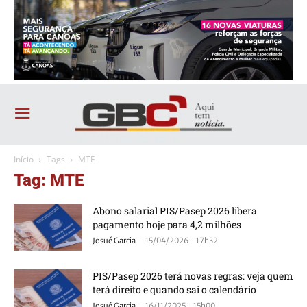
Início
Tags
MTE
Tag: MTE
Abono salarial PIS/Pasep 2026 libera
pagamento hoje para 4,2 milhões
-
Josué Garcia
15/04/2026 - 17h32
PIS/Pasep 2026 terá novas regras: veja quem
terá direito e quando sai o calendário
-
Josué Garcia
16/11/2025 - 15h00