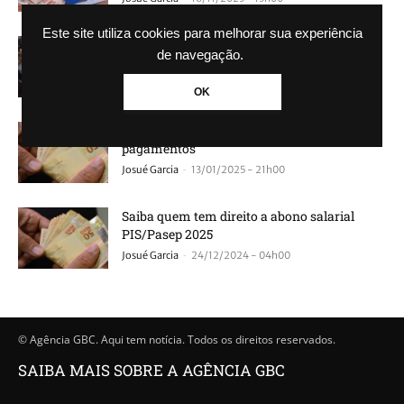
Este site utiliza cookies para melhorar sua experiência
Idoso de 64 anos é encontrado em condições
de navegação.
de escravidão
-
Matheus Ferreira
14/06/2025 - 17h19
OK
PIS/Pasep: confira o calendário completo de
pagamentos
-
Josué Garcia
13/01/2025 - 21h00
Saiba quem tem direito a abono salarial
PIS/Pasep 2025
-
Josué Garcia
24/12/2024 - 04h00
© Agência GBC. Aqui tem notícia. Todos os direitos reservados.
SAIBA MAIS SOBRE A AGÊNCIA GBC