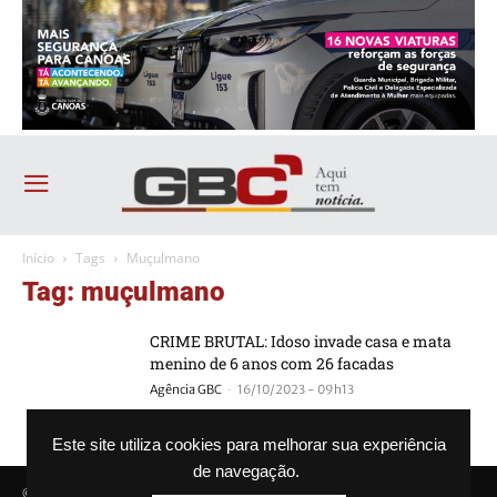
Início
Tags
Muçulmano
Tag: muçulmano
CRIME BRUTAL: Idoso invade casa e mata
menino de 6 anos com 26 facadas
-
Agência GBC
16/10/2023 - 09h13
Este site utiliza cookies para melhorar sua experiência
de navegação.
© Agência GBC. Aqui tem notícia. Todos os direitos reservados.