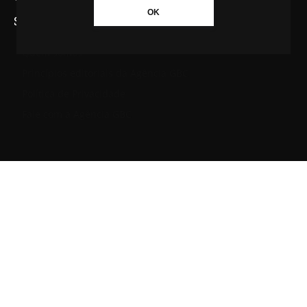
OK
SAIBA MAIS SOBRE A AGÊNCIA GBC
Quem somos
Princípios editoriais da Agência GBC
Política de Privacidade
Fale com a Agência GBC