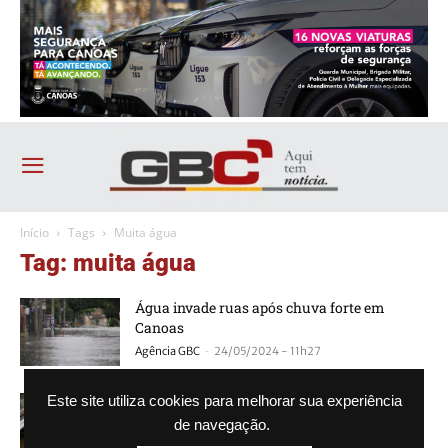
Início
Tags
Muita água
Tag: muita água
Água invade ruas após chuva forte em
Canoas
-
Agência GBC
24/05/2024 - 11h27
Aeroporto Salgado Filho é tomado pela água
Este site utiliza cookies para melhorar sua experiência
de navegação.
-
Agência GBC
07/05/2024 - 19h42