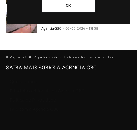
OK
Divisa de Canoas com Cachoeirinha tem
grande acúmulo de água
-
Agência GBC
02/05/2024 - 13h38
© Agência GBC. Aqui tem notícia. Todos os direitos reservados.
SAIBA MAIS SOBRE A AGÊNCIA GBC
Quem somos
Princípios editoriais da Agência GBC
Política de Privacidade
Fale com a Agência GBC